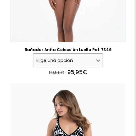
Bañador Anita Colección Luella Ref: 7349
Original
Current
95,95
€
119,95
€
price
price
was:
is:
119,95€.
95,95€.