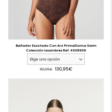
Bañador Escotado Con Aro PrimaDonna Swim
Colección Issambres Ref: 4008939
Original
Current
130,95
€
161,95
€
price
price
was:
is:
161,95€.
130,95€.