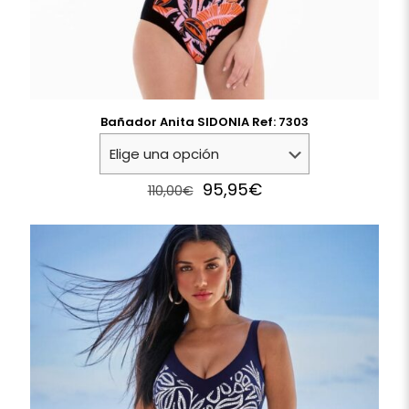
Bañador Anita SIDONIA Ref: 7303
Original
Current
95,95
€
110,00
€
price
price
was:
is:
110,00€.
95,95€.