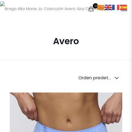
0
0,00€
Avero