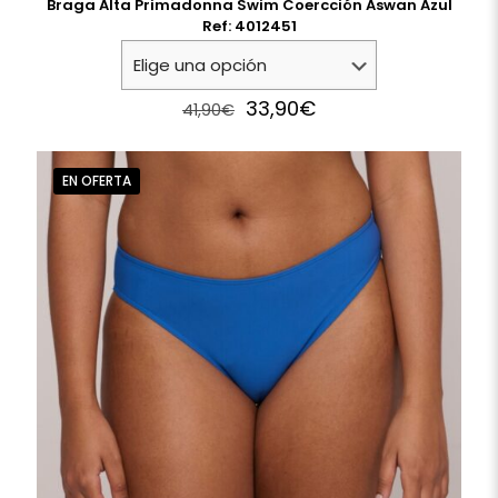
Braga Alta Primadonna Swim Coercción Aswan Azul
Ref: 4012451
Original
Current
33,90
€
41,90
€
price
price
was:
is:
41,90€.
33,90€.
EN OFERTA