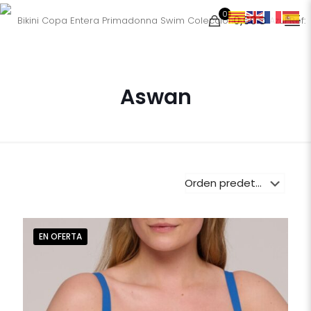
0
0,00€
Aswan
EN OFERTA