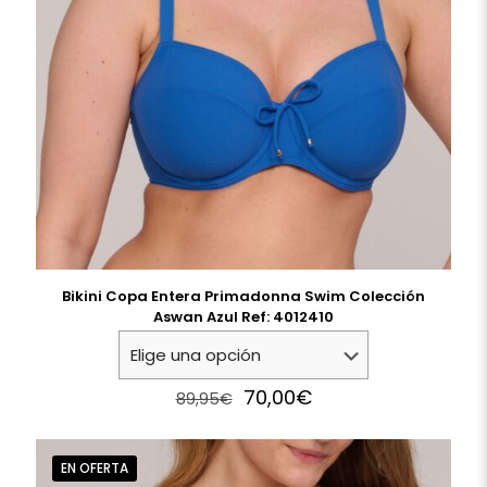
Bikini Copa Entera Primadonna Swim Colección
Aswan Azul Ref: 4012410
Original
Current
70,00
€
89,95
€
price
price
was:
is:
89,95€.
70,00€.
EN OFERTA