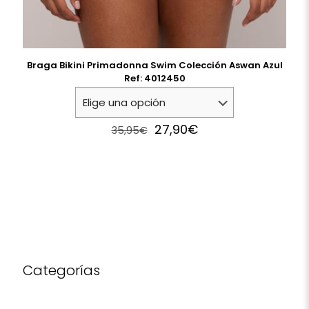
Braga Bikini Primadonna Swim Colección Aswan Azul
Ref: 4012450
Original
Current
27,90
€
35,95
€
price
price
was:
is:
35,95€.
27,90€.
Categorías