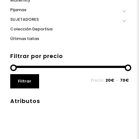
Maternity
Pijamas
SUJETADORES
Colección Deportiva
Últimas tallas
Filtrar por precio
Precio
Precio
Precio:
20€
—
70€
Filtrar
mínimo
máximo
Atributos