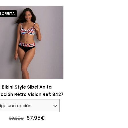
N OFERTA
Bikini Style Sibel Anita
cción Retro Vision Ref: 8427
Original
Current
67,95
€
99,95
€
price
price