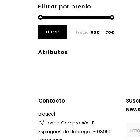
Filtrar por precio
Precio
Precio
Filtrar
Precio:
60€
—
70€
mínimo
máximo
Atributos
Contacto
Susc
News
Blaucel
C/ Josep Campreciós, 11
Esplugues de Llobregat - 08950