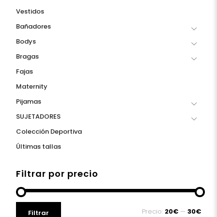
Vestidos
Bañadores
Bodys
Bragas
Fajas
Maternity
Pijamas
SUJETADORES
Colección Deportiva
Últimas tallas
Filtrar por precio
Precio
Precio
Precio:
20€
—
30€
Filtrar
mínimo
máximo