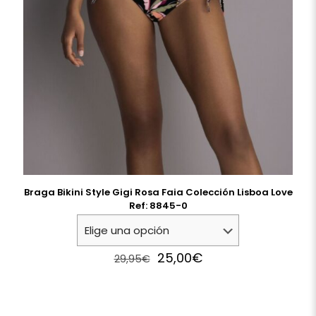
Braga Bikini Style Gigi Rosa Faia Colección Lisboa Love
Ref: 8845-0
Original
Current
25,00
€
29,95
€
price
price
was:
is:
29,95€.
25,00€.