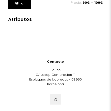
Precio:
90€
—
100€
Filtrar
mínimo
máximo
Atributos
Contacto
Blaucel
C/ Josep Campreciós, 11
Esplugues de Llobregat - 08950
Barcelona