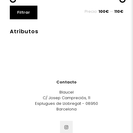
Precio
Precio
Precio:
100€
—
110€
Filtrar
mínimo
máximo
Atributos
Contacto
Blaucel
C/ Josep Campreciós, 11
Esplugues de Llobregat - 08950
Barcelona