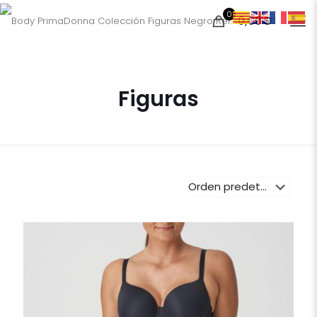
0
0,00€
Figuras