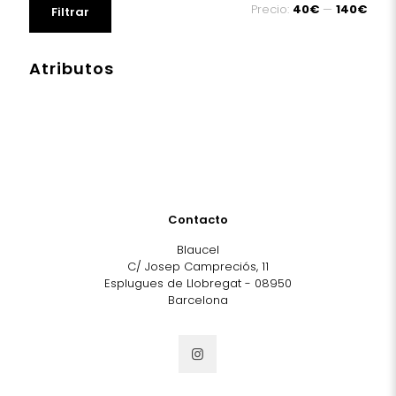
Precio:
40€
—
140€
Filtrar
mínimo
máximo
Atributos
Contacto
Blaucel
C/ Josep Campreciós, 11
Esplugues de Llobregat - 08950
Barcelona