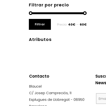
Filtrar por precio
Precio
Precio
Filtrar
Precio:
40€
—
60€
mínimo
máximo
Atributos
Contacto
Susc
News
Blaucel
C/ Josep Campreciós, 11
Esplugues de Llobregat - 08950