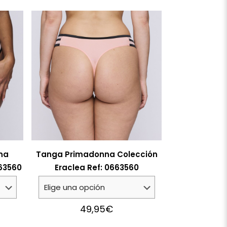
na
Tanga Primadonna Colección
563560
Eraclea Ref: 0663560
49,95
€