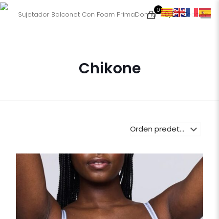
0
0,00€
Chikone