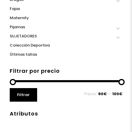
Fajas
Maternity
Pijamas
SUJETADORES
Colección Deportiva
Últimas tallas
Filtrar por precio
Precio
Precio
Precio:
90€
—
100€
Filtrar
mínimo
máximo
Atributos