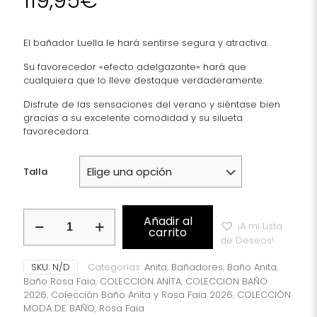
119,95
€
El bañador Luella le hará sentirse segura y atractiva.
Su favorecedor «efecto adelgazante» hará que
cualquiera que lo lleve destaque verdaderamente.
Disfrute de las sensaciones del verano y siéntase bien
gracias a su excelente comodidad y su silueta
favorecedora.
Talla
Bañador
Añadir al
¡A mi Lista
Anita
carrito
de Deseos!
LUELLA
Ref:
SKU:
N/D
Categorías:
Anita
,
Bañadores
,
Baño Anita
,
7317
Baño Rosa Faia
,
COLECCION ANITA
,
COLECCION BAÑO
cantidad
2026
,
Colección Baño Anita y Rosa Faia 2026
,
COLECCIÓN
MODA DE BAÑO
,
Rosa Faia