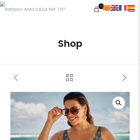
0
0,00€
Shop