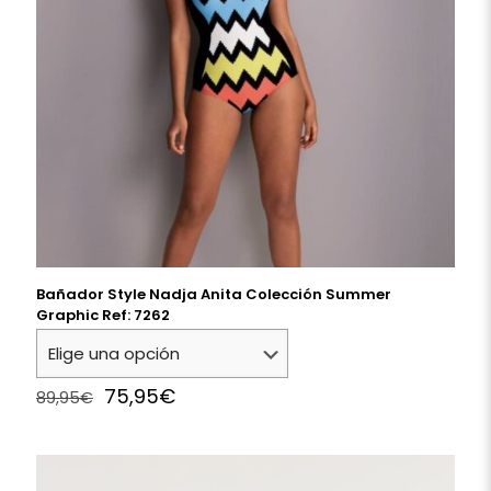
Bañador Style Nadja Anita Colección Summer
Graphic Ref: 7262
Original
Current
75,95
€
89,95
€
price
price
was:
is:
89,95€.
75,95€.