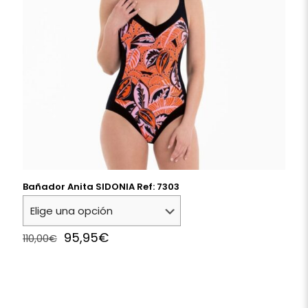
Bañador Anita SIDONIA Ref: 7303
Original
Current
95,95
€
110,00
€
price
price
was:
is:
110,00€.
95,95€.