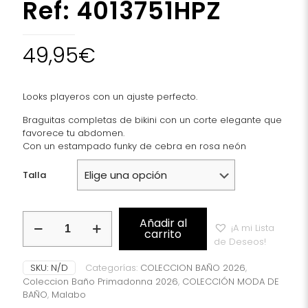
Ref: 4013751HPZ
49,95
€
Looks playeros con un ajuste perfecto.
Braguitas completas de bikini con un corte elegante que
favorece tu abdomen.
Con un estampado funky de cebra en rosa neón
Talla
Braga
Añadir al
¡A mi Lista
Alta
carrito
de Deseos!
Primadonna
Swim
SKU:
N/D
Categorías:
COLECCION BAÑO 2026
,
Colección
Coleccion Baño Primadonna 2026
,
COLECCIÓN MODA DE
Malabo
BAÑO
,
Malabo
Ref: