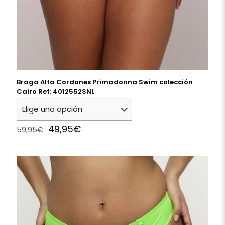
Braga Alta Cordones Primadonna Swim colección
Cairo Ref: 4012552SNL
Original
Current
49,95
€
59,95
€
price
price
was:
is:
59,95€.
49,95€.