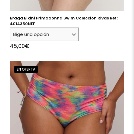
Braga Bikini Primadonna Swim Coleccion Rivas Ref:
4014350NEF
45,00
€
EN OFERTA