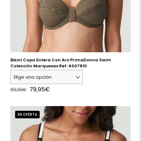
Bikini Copa Entera Con Aro PrimaDonna Swim
Colección Marquesas Ref: 4007810
Original
Current
79,95
€
99,90
€
price
price
was:
is:
99,90€.
79,95€.
EN OFERTA