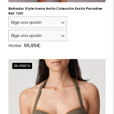
Bañador Style Ivana Anita Colección Exotic Paradise
Ref: 7231
Original
Current
95,95
€
119,95
€
price
price
was:
is:
119,95€.
95,95€.
EN OFERTA