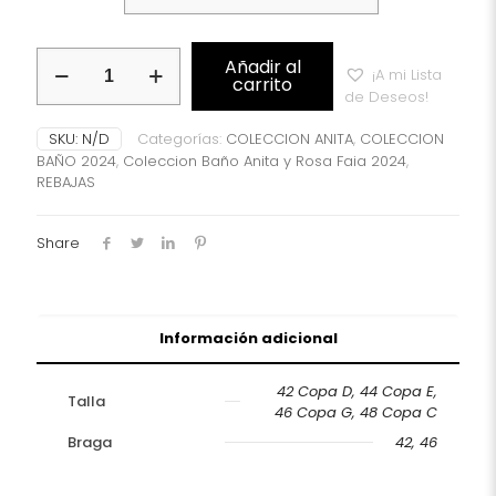
bikini
Añadir al
¡A mi Lista
y
carrito
de Deseos!
Braguita
Anita
SKU:
N/D
Categorías:
COLECCION ANITA
,
COLECCION
ELNA
BAÑO 2024
,
Coleccion Baño Anita y Rosa Faia 2024
,
Hermine
REBAJAS
Ref:
8421
cantidad
Share
Información adicional
42 Copa D, 44 Copa E,
Talla
46 Copa G, 48 Copa C
Braga
42, 46