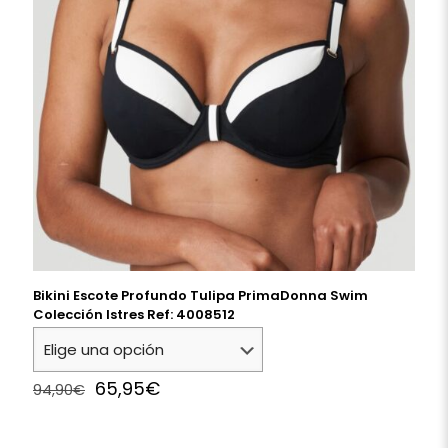
Bikini Escote Profundo Tulipa PrimaDonna Swim
Colección Istres Ref: 4008512
Original
Current
65,95
€
94,90
€
price
price
was:
is:
94,90€.
65,95€.