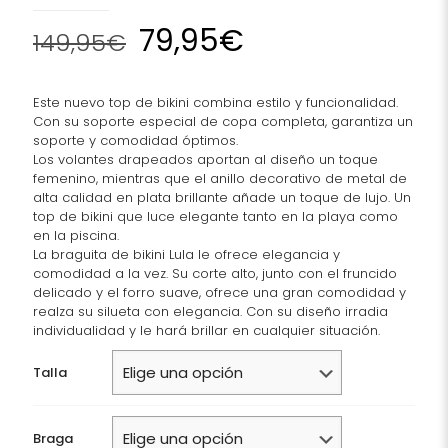
Original
Current
79,95
€
149,95
€
price
price
was:
is:
Este nuevo top de bikini combina estilo y funcionalidad.
149,95€.
79,95€.
Con su soporte especial de copa completa, garantiza un
soporte y comodidad óptimos.
Los volantes drapeados aportan al diseño un toque
femenino, mientras que el anillo decorativo de metal de
alta calidad en plata brillante añade un toque de lujo. Un
top de bikini que luce elegante tanto en la playa como
en la piscina.
La braguita de bikini Lula le ofrece elegancia y
comodidad a la vez. Su corte alto, junto con el fruncido
delicado y el forro suave, ofrece una gran comodidad y
realza su silueta con elegancia. Con su diseño irradia
individualidad y le hará brillar en cualquier situación.
Talla
Braga