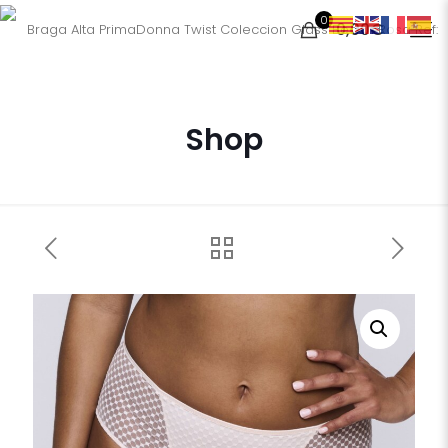
0
0,00€
Shop