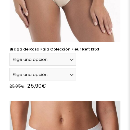
Braga de Rosa Faia Colección Fleur Ref: 1353
Original
Current
25,90
€
29,95
€
price
price
was:
is:
29,95€.
25,90€.