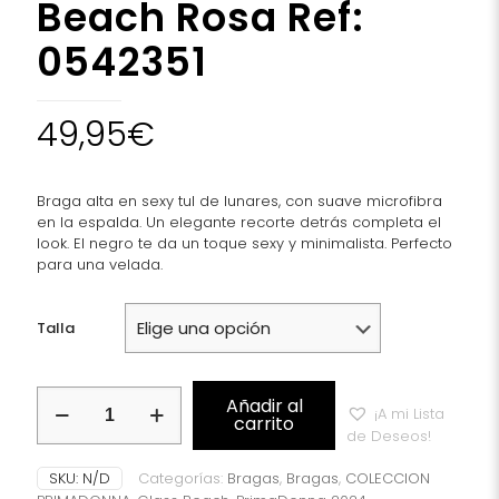
Beach Rosa Ref:
0542351
49,95
€
Braga alta en sexy tul de lunares, con suave microfibra
en la espalda. Un elegante recorte detrás completa el
look. El negro te da un toque sexy y minimalista. Perfecto
para una velada.
Talla
Braga
Añadir al
¡A mi Lista
Alta
carrito
de Deseos!
PrimaDonna
Twist
SKU:
N/D
Categorías:
Bragas
,
Bragas
,
COLECCION
Coleccion