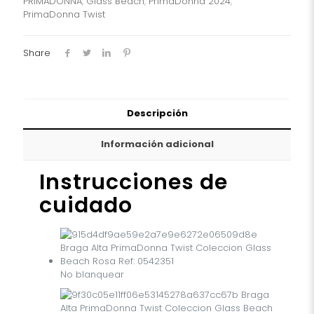
PRIMADONNA
,
Glass Beach
,
PrimaDonna 2024
,
Glass
PrimaDonna Twist
Beach
Rosa
Ref:
Share
0542351
cantidad
Descripción
Información adicional
Instrucciones de
cuidado
No blanquear