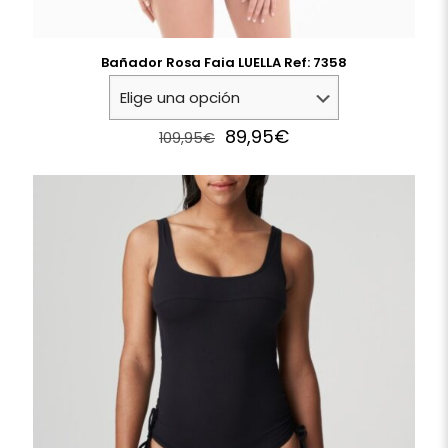
Bañador Rosa Faia LUELLA Ref: 7358
Original
Current
89,95
€
109,95
€
price
price
was:
is:
109,95€.
89,95€.