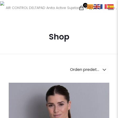
0
0,00€
Shop