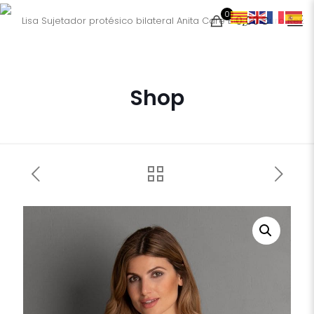
0
0,00€
Shop