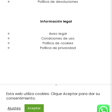
Política de devoluciones
Información legal
Aviso legal
Condiciones de uso
Política de cookies
Política de privacidad
Esta web utiliza cookies. Clique Aceptar para dar su
© Blaucel Corsetería | Todos los derechos reservados |
consentimiento.
Made by
Woonder Agency
Ajustes
Aceptar