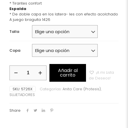
* Tirantes confort
Espalda
* De doble capa en los latera- les con efecto acolchado
A juego braguita 1426
Talla
Copa
Lisa
Añadir al
¡A mi Lista
Sujetador
carrito
de Deseos!
protésico
bilateral
SKU:
5726X
Categorías:
Anita Care (Protesis)
,
Anita
SUJETADORES
Care
Beig
Oscuro
Share
Ref:
5726X
cantidad