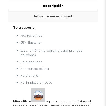
Descripción
Información adicional
Tela superior
75% Poliamida
25% Elastano
Lavar a 40° en programa para prendas
delicadas
No blanquear
No usar secadora
No planchar
No limpieza en seco
Microfibra
– para un confort máximo al
llevarlo puesto Ligera y suave como la seda Alta