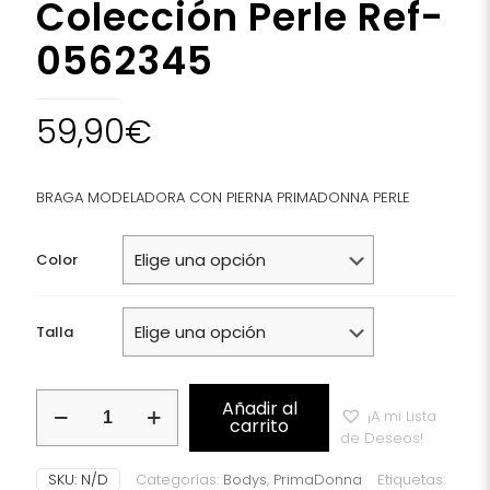
Colección Perle Ref-
0562345
59,90
€
BRAGA MODELADORA CON PIERNA
PRIMADONNA
PERLE
Color
Talla
Faja
Añadir al
¡A mi Lista
Modeladora
carrito
de Deseos!
Con
Pierna
SKU:
N/D
Categorías:
Bodys
,
PrimaDonna
Etiquetas:
PrimaDonna