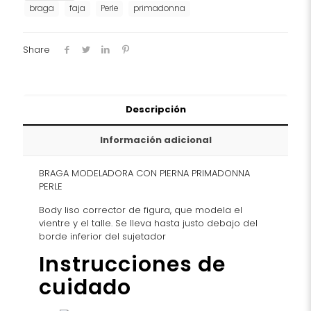
Colección
braga
faja
Perle
primadonna
Perle
Ref-
0562345
Share
cantidad
Descripción
Información adicional
BRAGA MODELADORA CON PIERNA
PRIMADONNA
PERLE
Body liso corrector de figura, que modela el
vientre y el talle. Se lleva hasta justo debajo del
borde inferior del sujetador
Instrucciones de
cuidado