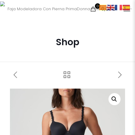
0
0,00€
Shop