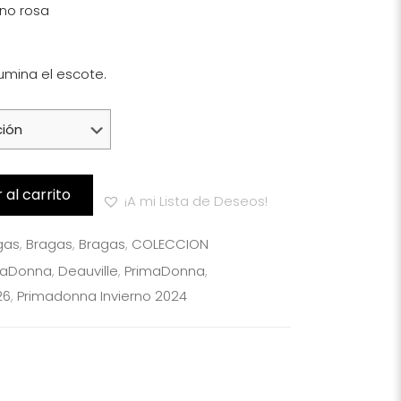
lumina el escote.
 al carrito
¡A mi Lista de Deseos!
gas
,
Bragas
,
Bragas
,
COLECCION
maDonna
,
Deauville
,
PrimaDonna
,
26
,
Primadonna Invierno 2024