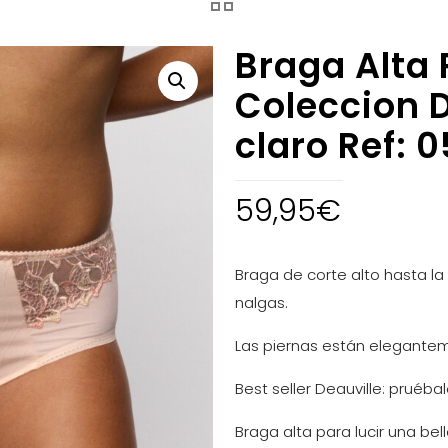
Braga Alta
Coleccion D
claro Ref: 
59,95
€
Braga de corte alto hasta l
nalgas.
Las piernas están elegantem
Best seller Deauville: pruéba
Braga alta para lucir una bell
Nuevo: ahora en un cálido t