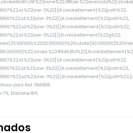
r:7%, Elastane:16%
onados