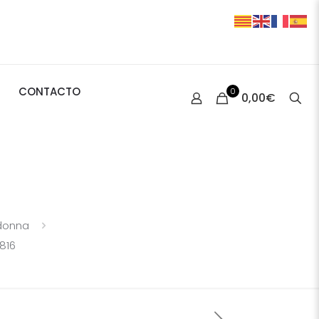
0
0,00€
CONTACTO
donna
816