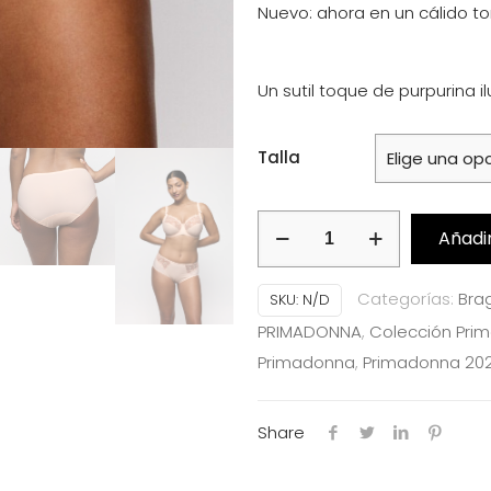
Un sutil toque de purpurina i
Talla
Braga
Añadir
Alta
PrimaDonna
Categorías:
Bra
SKU:
N/D
Coleccion
PRIMADONNA
,
Colección Pri
Deauville
Primadonna
,
Primadonna 20
Rosa
claro
Share
Ref:
0561816
cantidad