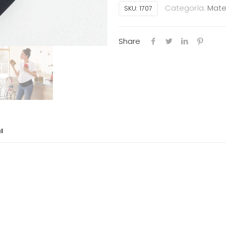
Faja
Categoría:
Mate
SKU:
1707
preparto
Anita
Share
Maternity
Ref:1707
cantidad
l