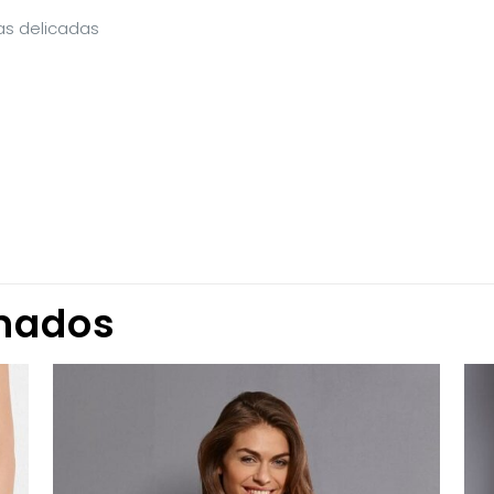
as delicadas
onados