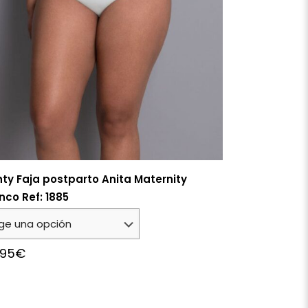
ty Faja postparto Anita Maternity
nco Ref: 1885
,95
€