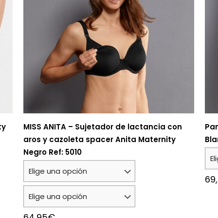
ty
MISS ANITA – Sujetador de lactancia con
Pan
aros y cazoleta spacer Anita Maternity
Bla
Negro Ref: 5010
69
64,95
€