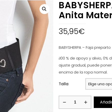
BABYSHERPA
Anita Mater
35,95
€
BABYSHERPA – Faja preparto
¡100 % de apoyo y alivio, 0%
ajuste gradual, puede poners
encima de la ropa normal.
Talla
BABYSHERPA
Añadir
-