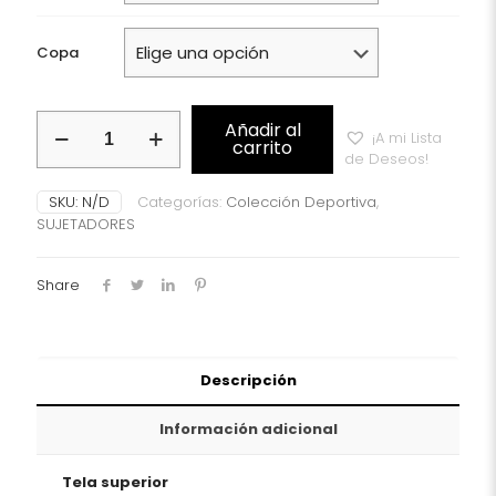
Copa
AIR
Añadir al
¡A mi Lista
CONTROL
carrito
de Deseos!
DELTAPAD
Anita
SKU:
N/D
Categorías:
Colección Deportiva
,
Active
SUJETADORES
Sujetador
deportivo
Negro,
Share
maximum
support
Ref:
5544
cantidad
Descripción
Información adicional
Tela superior