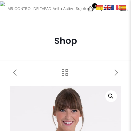
0
0,00€
Shop