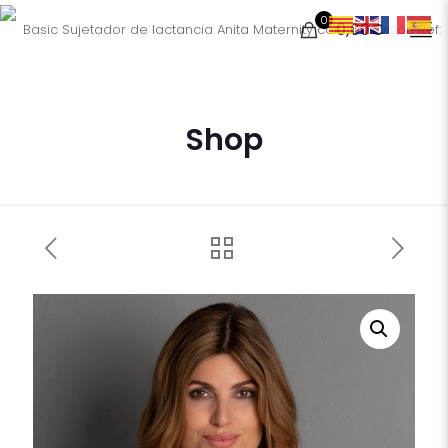
0
0,00€
Shop