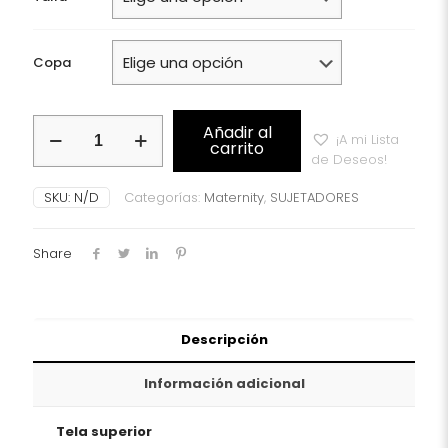
Copa
Basic
Añadir al
¡A mi Lista
Sujetador
carrito
de Deseos!
de
lactancia
SKU:
N/D
Categorías:
Maternity
,
SUJETADORES
Anita
Maternity
con
Share
aros
visón
Ref:
5068
cantidad
Descripción
Información adicional
Tela superior