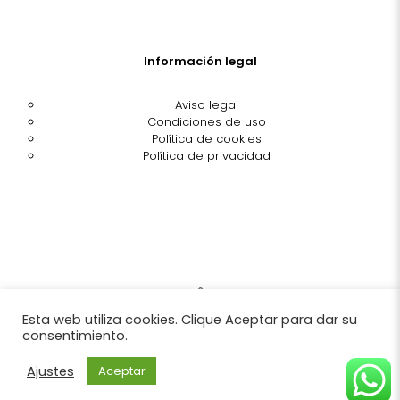
Información legal
Aviso legal
Condiciones de uso
Política de cookies
Política de privacidad
Esta web utiliza cookies. Clique Aceptar para dar su
© Blaucel Corsetería | Todos los derechos reservados |
consentimiento.
Made by
Woonder Agency
Ajustes
Aceptar